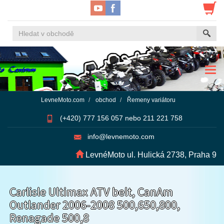
Navi
LevneMoto.com
obchod
Řemeny variátoru
(+420) 777 156 057 nebo 211 221 758
info@levnemoto.com
LevnéMoto ul. Hulická 2738, Praha 9
Carlisle Ultimax ATV belt, CanAm
Outlander 2006-2008 500,650,800,
Renagade 500,8