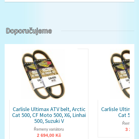
Doporučujeme
Carlisle Ultimax ATV belt, Arctic
Carlisle Ultimax 
Cat 500, CF Moto 500, X6, Linhai
Cat 550,
500, Suzuki V
Řemeny v
3 299,
Řemeny variátoru
2 694,00 Kč