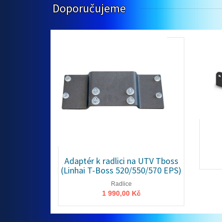
Doporučujeme
ce 132 cm,
Adaptér k radlici na UTV Tboss
(Linhai T-Boss 520/550/570 EPS)
Radlice
1 990,00 Kč