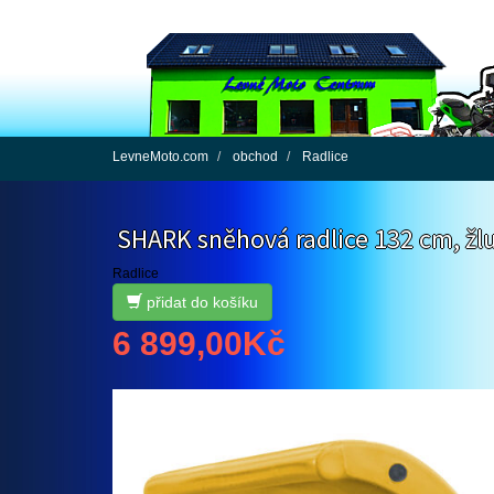
LevneMoto.com
čtyřkolky a motorky
LevneMoto.com
obchod
Radlice
SHARK sněhová radlice 132 cm, žl
Radlice
přidat do košíku
6 899,00
Kč