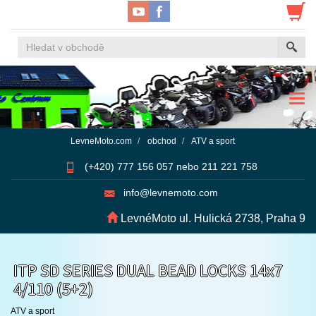
Navi
LevneMoto.com
obchod
ATV a sport
(+420) 777 156 057 nebo 211 221 758
info@levnemoto.com
LevnéMoto ul. Hulická 2738, Praha 9
ITP SD SERIES DUAL BEAD LOCKS 14x7
4/110 (5+2)
ATV a sport