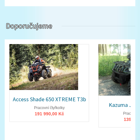
Doporučujeme
Access Shade 650 XTREME T3b
Kazuma Jagu
Pracovní čtyřkolky
191 990,00 Kč
Pracovní č
139 900