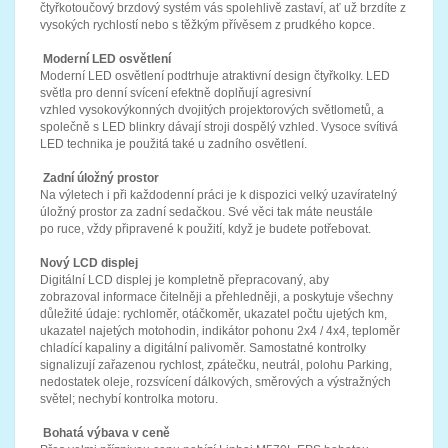
čtyřkotoučový brzdový systém vás spolehlivě zastaví, ať už brzdíte z
vysokých rychlostí nebo s těžkým přívěsem z prudkého kopce.
Moderní LED osvětlení
Moderní LED osvětlení podtrhuje atraktivní design čtyřkolky. LED
světla pro denní svícení efektně doplňují agresivní
vzhled vysokovýkonných dvojitých projektorových světlometů, a
společně s LED blinkry dávají stroji dospělý vzhled. Vysoce svítivá
LED technika je použitá také u zadního osvětlení.
Zadní úložný prostor
Na výletech i při každodenní práci je k dispozici velký uzavíratelný
úložný prostor za zadní sedačkou. Své věci tak máte neustále
po ruce, vždy připravené k použití, když je budete potřebovat.
Nový LCD displej
Digitální LCD displej je kompletně přepracovaný, aby
zobrazoval informace čitelněji a přehledněji, a poskytuje všechny
důležité údaje: rychloměr, otáčkoměr, ukazatel počtu ujetých km,
ukazatel najetých motohodin, indikátor pohonu 2x4 / 4x4, teploměr
chladící kapaliny a digitální palivoměr. Samostatné kontrolky
signalizují zařazenou rychlost, zpátečku, neutrál, polohu Parking,
nedostatek oleje, rozsvícení dálkových, směrových a výstražných
světel; nechybí kontrolka motoru.
Bohatá výbava v ceně