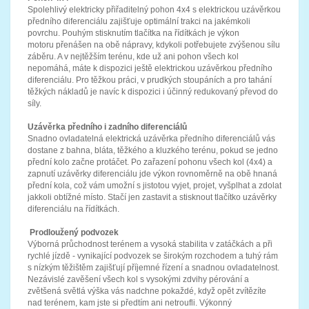
Spolehlivý elektricky přiřaditelný pohon 4x4 s elektrickou uzávěrkou
předního diferenciálu zajišťuje optimální trakci na jakémkoli
povrchu. Pouhým stisknutím tlačítka na řídítkách je výkon
motoru přenášen na obě nápravy, kdykoli potřebujete zvýšenou sílu
záběru. A v nejtěžším terénu, kde už ani pohon všech kol
nepomáhá, máte k dispozici ještě elektrickou uzávěrkou předního
diferenciálu. Pro těžkou práci, v prudkých stoupáních a pro tahání
těžkých nákladů je navíc k dispozici i účinný redukovaný převod do
síly.
Uzávěrka předního i zadního diferenciálů
Snadno ovladatelná elektrická uzávěrka předního diferenciálů vás
dostane z bahna, bláta, těžkého a kluzkého terénu, pokud se jedno
přední kolo začne protáčet. Po zařazení pohonu všech kol (4x4) a
zapnutí uzávěrky diferenciálu jde výkon rovnoměrně na obě hnaná
přední kola, což vám umožní s jistotou vyjet, projet, vyšplhat a zdolat
jakkoli obtížné místo. Stačí jen zastavit a stisknout tlačítko uzávěrky
diferenciálu na řídítkách.
Prodloužený podvozek
Výborná průchodnost terénem a vysoká stabilita v zatáčkách a při
rychlé jízdě - vynikající podvozek se širokým rozchodem a tuhý rám
s nízkým těžištěm zajišťují příjemné řízení a snadnou ovladatelnost.
Nezávislé zavěšení všech kol s vysokými zdvihy pérování a
zvětšená světlá výška vás nadchne pokaždé, když opět zvítězíte
nad terénem, kam jste si předtím ani netroufli. Výkonný