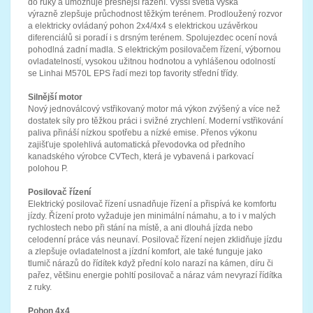
do ruky a umožňuje přesnější řazení. Vyšší světlá výška
výrazně
zlepšuje
průchodnost těžkým terénem. Prodloužený rozvor
a elektricky ovládaný pohon 2x4/4x4 s elektrickou uzávěrkou
diferenciálů si poradí i s drsným terénem. Spolujezdec ocení nová
pohodlná zadní madla. S elektrickým posilovačem řízení, výbornou
ovladatelností, vysokou užitnou hodnotou a vyhlášenou odolností
se Linhai M570L EPS řadí mezi top favority střední třídy.
Silnější motor
Nový jednoválcový vstřikovaný motor má výkon zvýšený a více než
dostatek síly pro těžkou práci i svižné zrychlení. Moderní vstřikování
paliva přináší nízkou spotřebu a nízké emise. Přenos výkonu
zajišťuje spolehlivá automatická převodovka od předního
kanadského výrobce CVTech, která je vybavená i parkovací
polohou P.
Posilovač řízení
Elektrický posilovač řízení usnadňuje řízení a přispívá ke komfortu
jízdy. Řízení proto vyžaduje jen minimální námahu, a to i v malých
rychlostech nebo při stání na místě, a ani dlouhá jízda nebo
celodenní práce vás neunaví. Posilovač řízení nejen zklidňuje jízdu
a zlepšuje ovladatelnost a jízdní komfort, ale také funguje jako
tlumič nárazů do řídítek když přední kolo narazí na kámen, díru či
pařez, většinu energie pohltí posilovač a náraz vám nevyrazí řídítka
z ruky.
Pohon 4x4