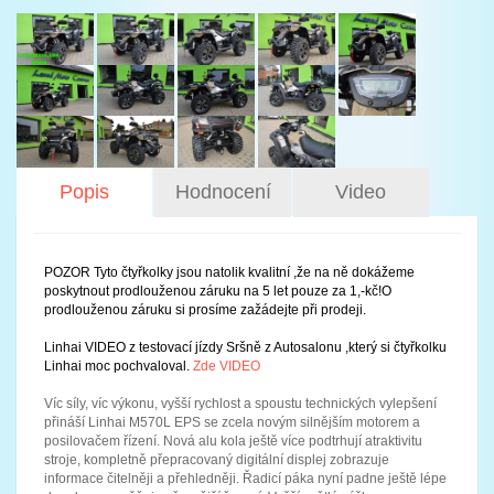
Popis
Hodnocení
Video
POZOR Tyto čtyřkolky jsou natolik kvalitní ,že na ně dokážeme
poskytnout prodlouženou záruku na 5 let pouze za 1,-kč!O
prodlouženou záruku si prosíme zažádejte při prodeji.
Linhai VIDEO z testovací jízdy Sršně z Autosalonu ,který si čtyřkolku
Linhai moc pochvaloval.
Zde VIDEO
Víc síly, víc výkonu, vyšší rychlost a spoustu technických vylepšení
přináší Linhai M570L EPS se zcela novým silnějším motorem a
posilovačem řízení. Nová alu kola ještě více podtrhují atraktivitu
stroje, kompletně přepracovaný digitální displej zobrazuje
informace čitelněji a přehledněji. Řadicí páka nyní padne ještě lépe