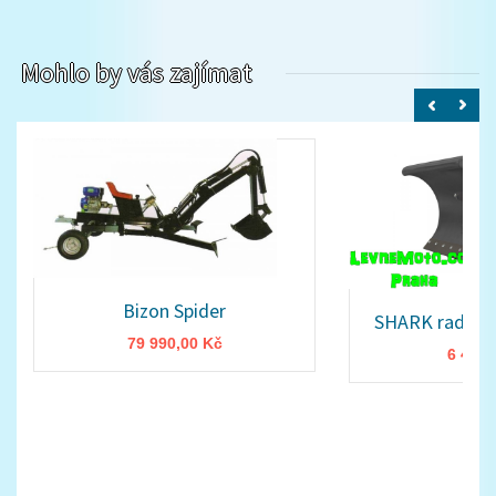
Mohlo by vás zajímat
Bizon Spider
SHARK radlice
79 990,00 Kč
6 499,