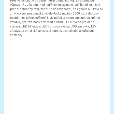
Přes velmi příznivou cenu nabízí Linhai M570L EPS bohatou
výbavu již v základu. K ní patří elektrický posilovač řízení, masivní
přední ochranný rám, zadní nosič zavazadel, designová alu kola se
značkovými pneumatikami, elektrický naviják 3000 lbs a dálkovým
ovládáním, tažné zařízení, kryty páček a rukou, designová zpětná
zrcátka, ocelové nosiče vpředu a vzadu, LED světla pro denní
svícení, LED blikače a LED koncová světla, USB zásuvka, 12V
zásuvka a praktická akustická signalizace blikačů a zařazené
zpátečky.