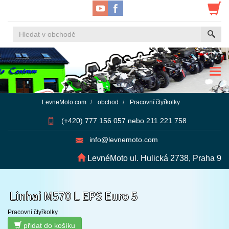
Navi
LevneMoto.com
obchod
Pracovní čtyřkolky
(+420) 777 156 057 nebo 211 221 758
info@levnemoto.com
LevnéMoto ul. Hulická 2738, Praha 9
Linhai M570 L EPS Euro 5
Pracovní čtyřkolky
přidat do košíku