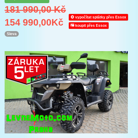
181 990,00 Kč
vypočítat splátky přes Essox
154 990,00
Kč
koupit přes Essox
Sleva